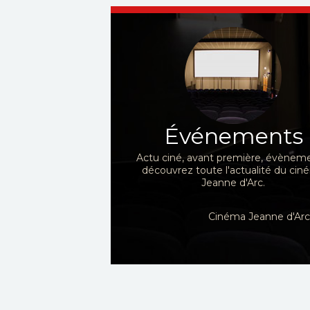
Événements
Actu ciné, avant première, évèneme
découvrez toute l'actualité du ci
Jeanne d'Arc.
Cinéma Jeanne d'Arc,