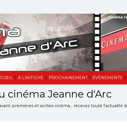
Cinéma Je
|
|
|
|
CUEIL
À L'AFFICHE
PROCHAINEMENT
ÉVÈNEMENTS
du cinéma Jeanne d'Arc
avant-premières et sorties cinéma... recevez toute l'actualité 