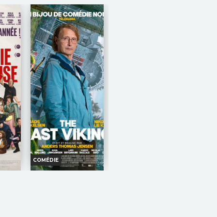
s
VF
AVERT. TOUT PUBLIC
VF
étrange
 le sous-
AVERT.
sin de
Juin 1940. La
TOUT
France
PUBLIC
 Parsons
s'effondre et
 Ejiofor,
signe l’armistice. Au milieu
du chaos, un homme refuse
de céder. Seul contre tous,
ce général inconnu
s'échappe...
Réalisation :
Antonin
Baudry
Acteurs :
Simon Abkarian,
Simon Russell Beale,...
COMÉDIE
DIE-
THE LAST VIKING
SE
Horaires et Infos
nfos
Bande-annonce
nce