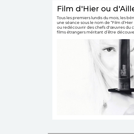
Film d'Hier ou d'Aill
Réservation
Réservati
Tous les premiers lundis du mois, les 
TOUT PUBLIC
TOUT PUBL
une séance sous le nom de “Film d’Hier o
ou redécouvrir des chefs d'œuvres du c
films étrangers méritant d’être découve
L'ancien présentateur
Dans 3 heures, Nin
météo de la télévision Chris
sa première mise 
Masterman, se retrouve
à la Comédie-Fr
bloqué dans une ville...
Mais dans l’agitation
Réalisation :
Kate Woods
Réalisation :
M
Acteurs :
Lily Whiteley,
Darondeau,...
Ryan Corr,...
Acteurs :
Julien
Pauline...
En salle le
: 12/08/2026
Date de sortie:
En salle le
: 12/08/
22/07/2026
Date de so
22/07/2026