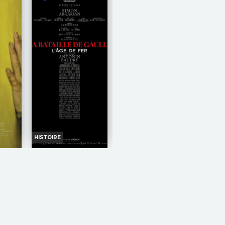
HISTOIRE
MS
LA BATAILLE DE
GAULLE - PARTIE 1 :
L'ÂGE DE FER
nfos
Horaires et Infos
nce
Bande-annonce
on
Réservation