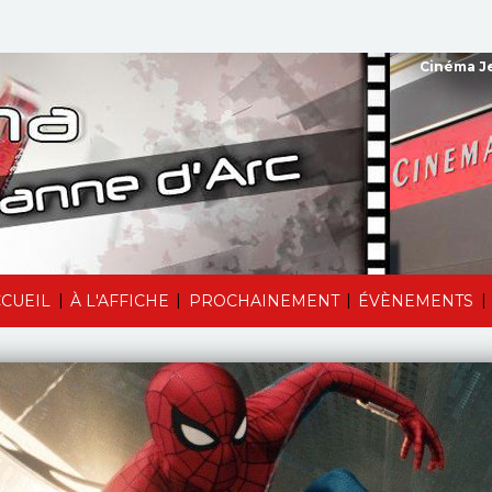
Cinéma Je
|
|
|
|
CUEIL
À L'AFFICHE
PROCHAINEMENT
ÉVÈNEMENTS