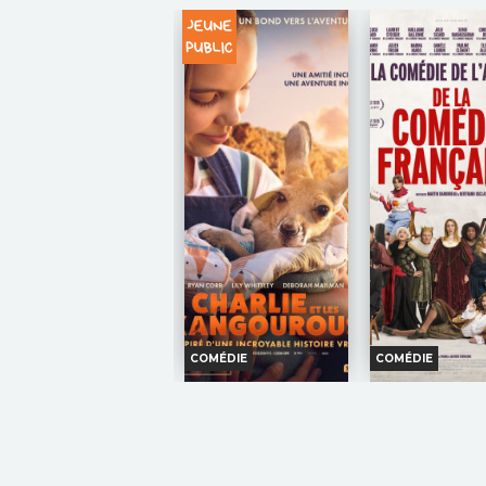
INT. -12an
TOUT PUBLIC
VO
VF
INT. -12ans
Une 
TOUT
Quatre ans se
porte apparaît dans
PUBLIC
sont écoulés,
sol d'un maga
Peter, désormais adulte, vit
meubles.
seul, s'est volontairement
Réalisation :
Kane
effacé de la vie et des
Acteurs :
Chiwetel
souvenirs de ses proches.
Renate Reinsve,...
Luttant contre...
Réalisation :
Destin Daniel
Cretton
Acteurs :
Tom Holland,
Zendaya, Sadie Sink,...
COMÉDIE
COMÉDIE
CHARLIE ET LES
DE LA COMÉ
KANGOUROUS
FRANÇAI
Horaires et Infos
Horaires et I
Bande-annonce
Bande-anno