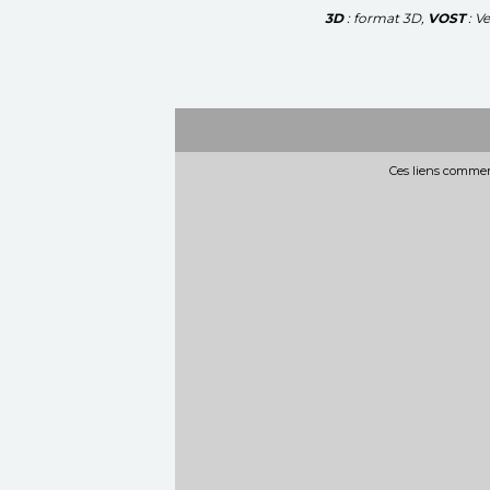
3D
: format 3D,
VOST
: V
Ces liens commerc