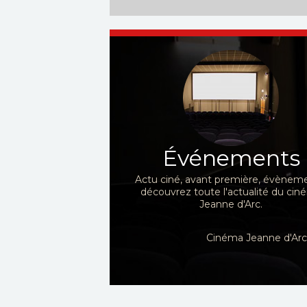
Événements
Actu ciné, avant première, évèneme
découvrez toute l'actualité du ci
Jeanne d'Arc.
Cinéma Jeanne d'Arc,