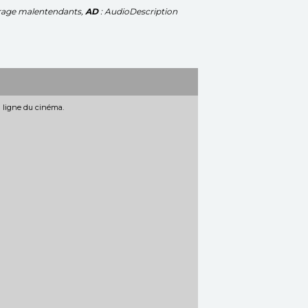
trage malentendants,
AD
: AudioDescription
n ligne du cinéma.