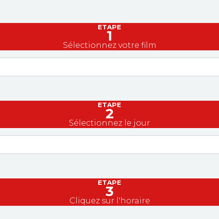
ETAPE
1
Sélectionnez votre film
ETAPE
2
Sélectionnez le jour
ETAPE
3
Cliquez sur l'horaire