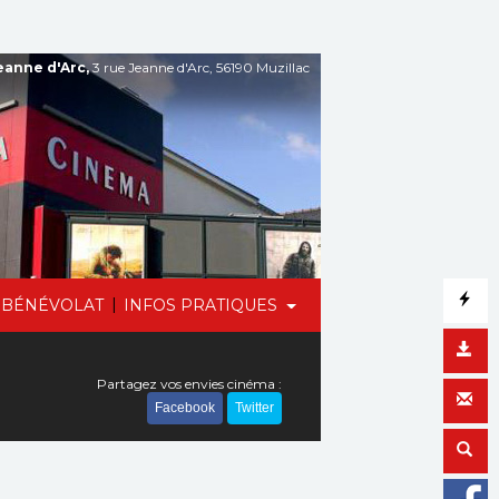
anne d'Arc,
3 rue Jeanne d'Arc, 56190 Muzillac
|
BÉNÉVOLAT
INFOS PRATIQUES
Partagez vos envies cinéma :
Facebook
Twitter