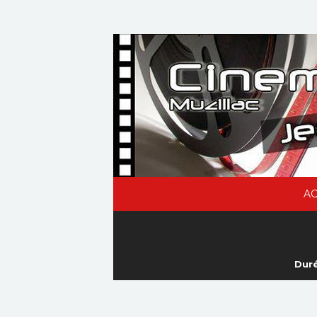
AC
Duré