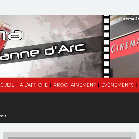
Cinéma Je
|
|
|
|
CUEIL
À L'AFFICHE
PROCHAINEMENT
ÉVÈNEMENTS
e :