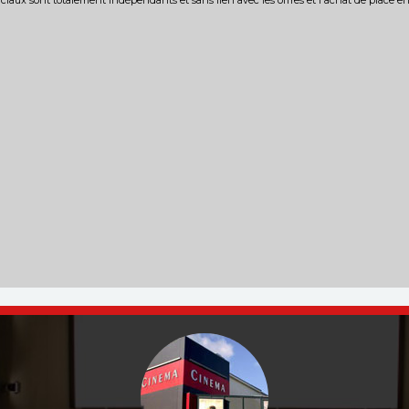
iaux sont totalement indépendants et sans lien avec les offres et l'achat de place e