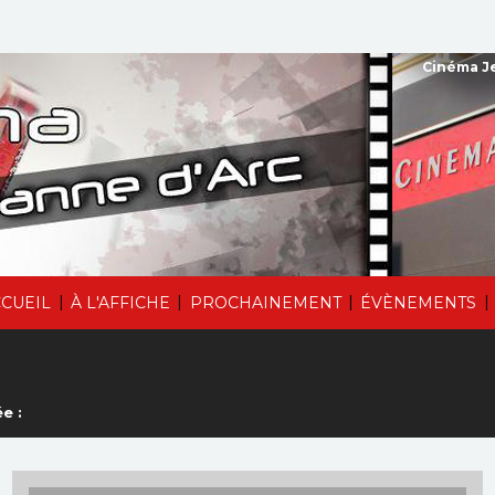
Cinéma Je
|
|
|
|
CUEIL
À L'AFFICHE
PROCHAINEMENT
ÉVÈNEMENTS
e :