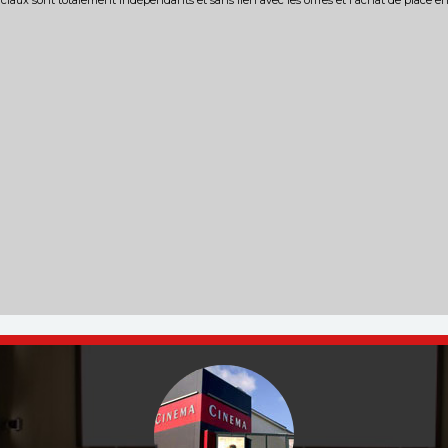
iaux sont totalement indépendants et sans lien avec les offres et l'achat de place e