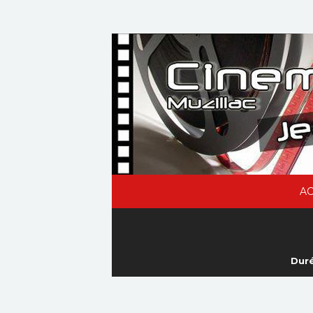
AC
Duré