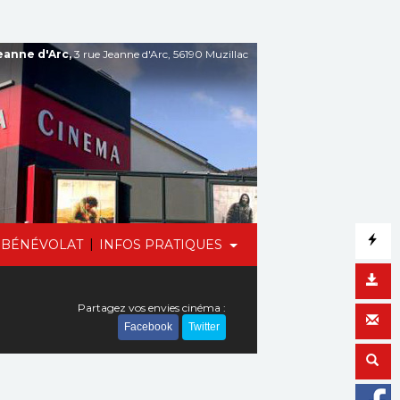
anne d'Arc,
3 rue Jeanne d'Arc, 56190 Muzillac
|
BÉNÉVOLAT
INFOS PRATIQUES
Partagez vos envies cinéma :
Facebook
Twitter