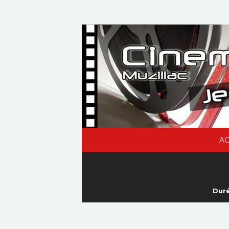
AC
Duré