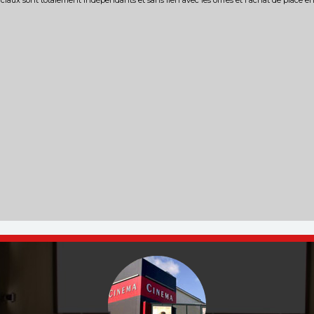
iaux sont totalement indépendants et sans lien avec les offres et l'achat de place e