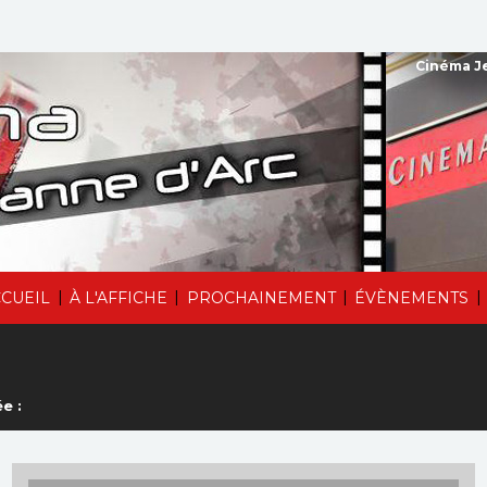
Cinéma Je
|
|
|
|
CUEIL
À L'AFFICHE
PROCHAINEMENT
ÉVÈNEMENTS
e :