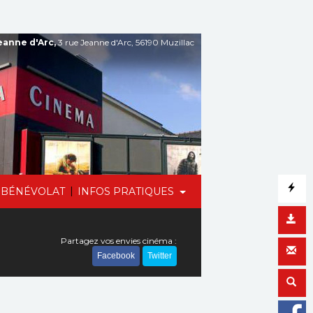
anne d'Arc,
3 rue Jeanne d'Arc, 56190 Muzillac
|
BÉNÉVOLAT
INFOS PRATIQUES
Partagez vos envies cinéma :
Facebook
Twitter