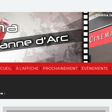
Cinéma Je
|
|
|
|
CUEIL
À L'AFFICHE
PROCHAINEMENT
ÉVÈNEMENTS
e :