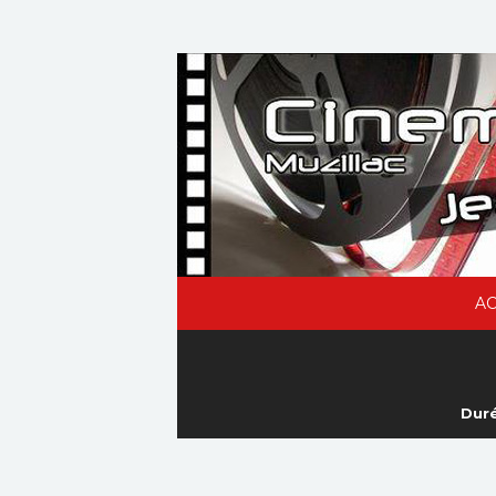
AC
Duré