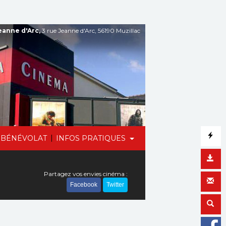
anne d'Arc,
3 rue Jeanne d'Arc, 56190 Muzillac
|
BÉNÉVOLAT
INFOS PRATIQUES
Partagez vos envies cinéma :
Facebook
Twitter