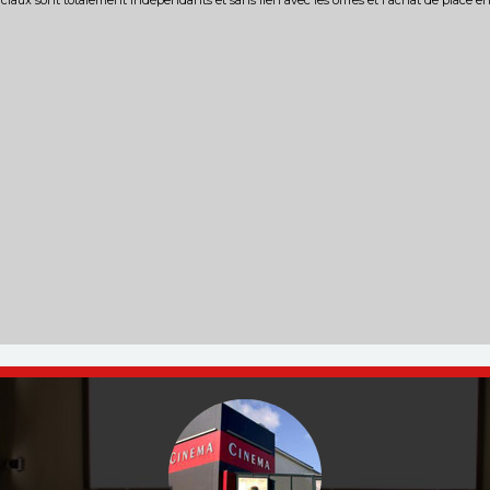
iaux sont totalement indépendants et sans lien avec les offres et l'achat de place e