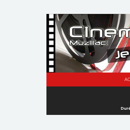
AC
Duré