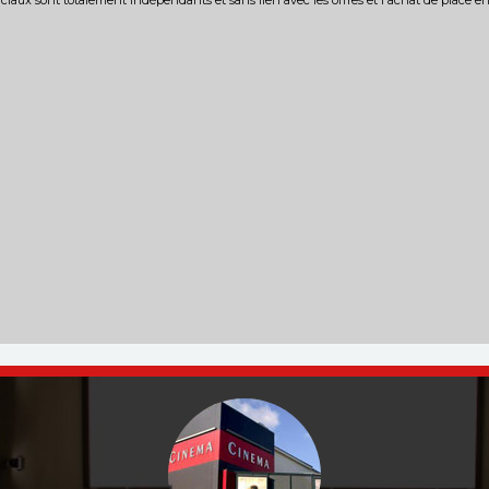
iaux sont totalement indépendants et sans lien avec les offres et l'achat de place e