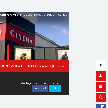
anne d'Arc,
3 rue Jeanne d'Arc, 56190 Muzillac
|
BÉNÉVOLAT
INFOS PRATIQUES
Partagez vos envies cinéma :
Facebook
Twitter