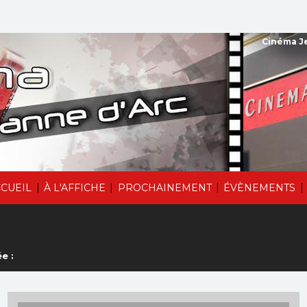
Cinéma Je
|
|
|
|
CUEIL
À L'AFFICHE
PROCHAINEMENT
ÉVÈNEMENTS
e :